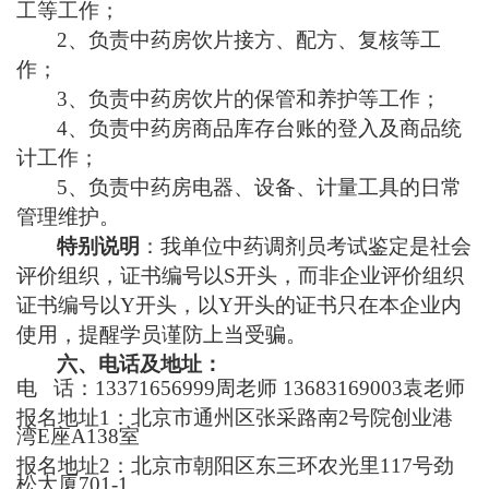
工等工作；
2、负责中药房饮片接方、配方、复核等工
作；
3、负责中药房饮片的保管和养护等工作；
4、负责中药房商品库存台账的登入及商品统
计工作；
5、负责中药房电器、设备、计量工具的日常
管理维护。
特别说明
：我单位中药调剂员考试鉴定是社会
评价组织，证书编号以
S开头，而非企业评价组织
证书编号以Y开头，以Y开头的证书只在本企业内
使用，提醒学员谨防上当受骗。
六、电话及地址：
电
话：13371656999周老师
13683169003袁老师
报名地址
1：北京市通州区张采路南2号院创业港
湾E座A138室
报名地址
2：北京市朝阳区东三环农光里117号劲
松大厦701-1。