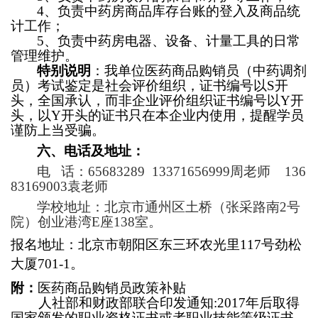
4
、负责中药房商品库存台账的登入及商品统
计工作；
5
、负责中药房电器、设备、计量工具的日常
管理维护。
特别说明
：我单位医药商品购销员（中药调剂
员）考试鉴定是社会评价组织，证书编号以S开
头，全国承认，而非企业评价组织证书编号以Y开
头，以Y开头的证书只在本企业内使用，提醒学员
谨防上当受骗。
六、电话及地址：
电 话：65683289 13371656999周老师 136
83169003袁老师
学校地址：北京市通州区土桥（张采路南2号
院）创业港湾E座138室。
报名地址：北京市朝阳区东三环农光里117号劲松
大厦701-1。
附：
医药商品购销员政策补贴
人社部和财政部联合印发通知:2017年后取得
国家颁发的职业资格证书或者职业技能等级证书，